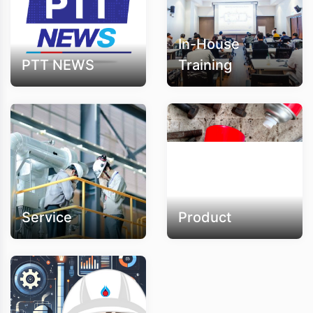
In-House
PTT NEWS
Training
Service
Product